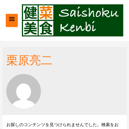
メ
イ
ン
メ
栗原亮二
ニ
ュ
ー
お探しのコンテンツを見つけられませんでした。検索をお